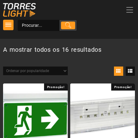
Skip
to
content
Ordenado
A mostrar todos os 16 resultados
por
popularidad
Promoção!
Promoção!