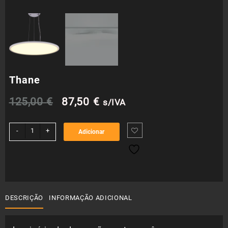
Thane
O
O
125,00
€
87,50
€
s/IVA
preço
preço
Quantidade
-
+
Adicionar
de
original
atual
Thane
era:
é:
125,00 €.
87,50 €.
DESCRIÇÃO
INFORMAÇÃO ADICIONAL