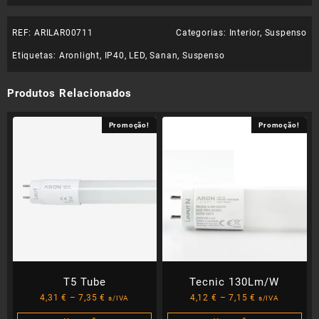
REF:
ARILAR00711
Categorias:
Interior
,
Suspenso
Etiquetas:
Aronlight
,
IP40
,
LED
,
Sanan
,
Suspenso
Produtos Relacionados
Promoção!
Promoção!
T5 Tube
Tecnic 130Lm/W
Price
Price
4,31
€
–
7,35
€
4,12
€
–
7,15
€
s/IVA
s/IVA
range:
range: