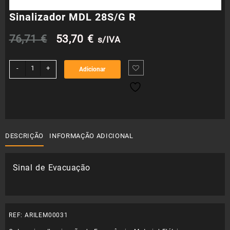
Sinalizador MDL 28S/G R
O
O
76,71
€
53,70
€
s/IVA
preço
preço
Quantidade
-
+
Adicionar
de
original
atual
Sinalizador
MDL
era:
é:
28S/G
R
76,71 €.
53,70 €.
DESCRIÇÃO
INFORMAÇÃO ADICIONAL
Sinal de Evacuação
REF:
ARILEM00031