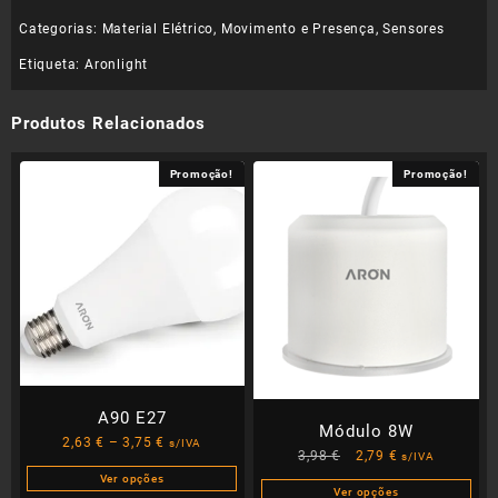
Categorias:
Material Elétrico
,
Movimento e Presença
,
Sensores
Etiqueta:
Aronlight
Produtos Relacionados
Promoção!
Promoção!
A90 E27
Módulo 8W
Price
2,63
€
–
3,75
€
s/IVA
O
O
3,98
€
2,79
€
s/IVA
range:
preço
preço
Ver opções
2,63 €
Ver opções