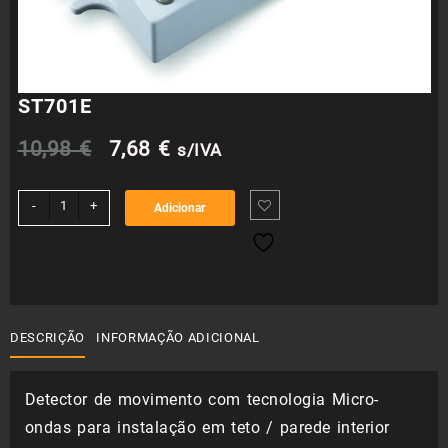
ST701E
O
O
10,98
€
7,68
€
s/IVA
preço
preço
Quantidade
-
+
Adicionar
de
original
atual
ST701E
era:
é:
10,98 €.
7,68 €.
DESCRIÇÃO
INFORMAÇÃO ADICIONAL
Detector de movimento com tecnologia Micro-
ondas para instalação em teto / parede interior