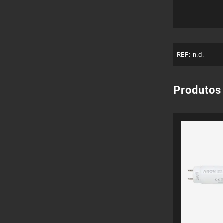
REF:
n.d.
Produtos