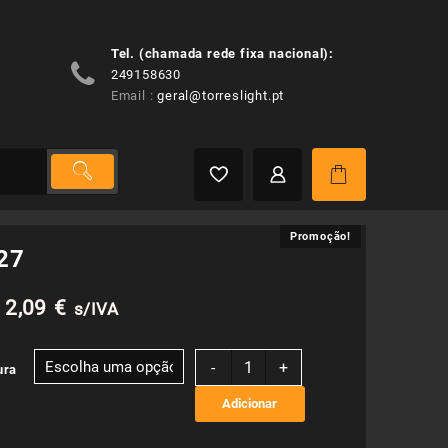
Tel. (chamada rede fixa nacional):
249158630
Email :
geral@torreslight.pt
Promoção!
Promoção!
27
O
O
2,09
€
s/IVA
preço
preço
Quantidade
-
+
ura
de
original
atual
A65
Adicionar
E27
era:
é: