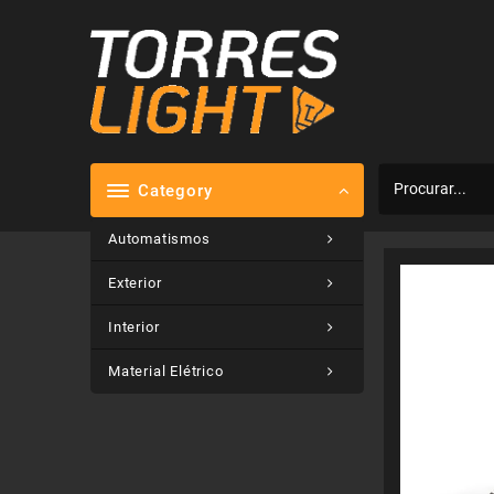
Skip
to
content
Category
Automatismos
Exterior
Interior
Material Elétrico