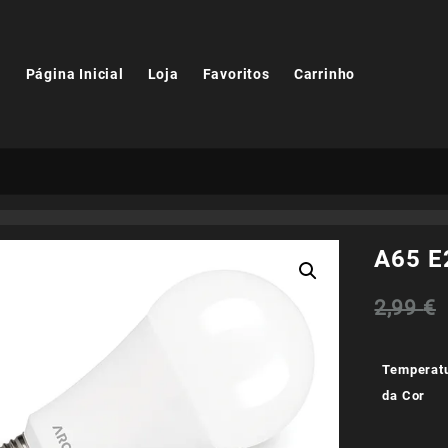
Página Inicial
Loja
Favoritos
Carrinho
A65 E
2,99
€
Temperat
da Cor