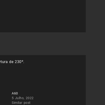
2,99 €.
2,09 €.
tura de 230º.
A60
5 Julho, 2022
Similar post