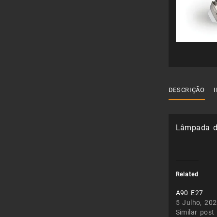
DESCRIÇÃO
Lâmpada de
Related
A90 E27
5 Julho, 20
Similar post