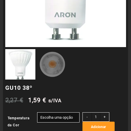
GU10 38º
O
O
2,27
€
1,59
€
s/IVA
preço
preço
Quantidade
-
+
Temperatura
de
original
atual
da Cor
Adicionar
GU10