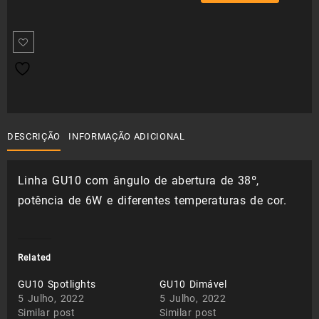
38º
era:
é:
2,27 €.
1,59 €.
DESCRIÇÃO
INFORMAÇÃO ADICIONAL
Linha GU10 com ângulo de abertura de 38º,
potência de 6W e diferentes temperaturas de cor.
Related
GU10 Spotlights
GU10 Dimável
5 Julho, 2022
5 Julho, 2022
Similar post
Similar post