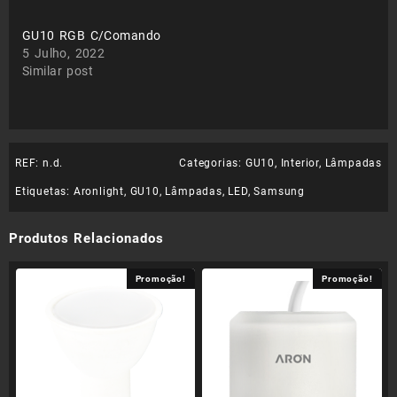
GU10 RGB C/Comando
5 Julho, 2022
Similar post
REF:
n.d.
Categorias:
GU10
,
Interior
,
Lâmpadas
Etiquetas:
Aronlight
,
GU10
,
Lâmpadas
,
LED
,
Samsung
Produtos Relacionados
Promoção!
Promoção!