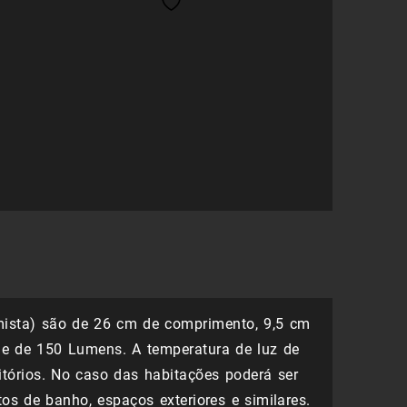
era:
é:
ência
19,38 €.
13,57 €.
ecomando
m
k
ista) são de 26 cm de comprimento, 9,5 cm
de de 150 Lumens. A temperatura de luz de
tórios. No caso das habitações poderá ser
s de banho, espaços exteriores e similares.