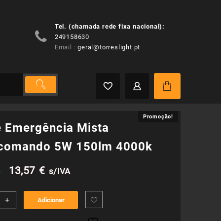
Tel. (chamada rede fixa nacional):
249158630
Email :
geral@torreslight.pt
Promoção!
Promoção!
e Emergência Mista
ecomando 5W 150lm 4000k
O
O
€
13,57
€
s/IVA
preço
preço
idade
+
Adicionar
original
atual