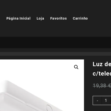
Página Inicial
Loja
Favoritos
Carrinho
Luz d
c/tel
19,38
Quant
-
de
Luz