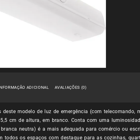
de
Emerg
Mista
c/tel
5W
150l
4000
INFORMAÇÃO ADICIONAL
AVALIAÇÕES (0)
 deste modelo de luz de emergência (com telecomando, m
, 5,5 cm de altura, em branco. Conta com uma luminosida
 branca neutra) é a mais adequada para comércio ou escri
em todos os espaços com destaque para as cozinhas, quarto