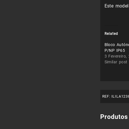
Este mode
Related
Bloco Autó
P/NP IP65
3 Fevereiro,
Similar post
REF:
ILILA123
Produtos