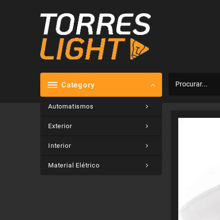
Skip
to
content
Category
Automatismos
Exterior
Interior
Material Elétrico