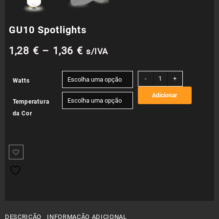
GU10 Spotlights
Price
1,28
€
–
1,36
€
s/IVA
range:
Quantidade
-
+
Watts
de
1,28 €
Adicionar
GU10
Temperatura
Spotlights
through
da Cor
1,36 €
DESCRIÇÃO
INFORMAÇÃO ADICIONAL