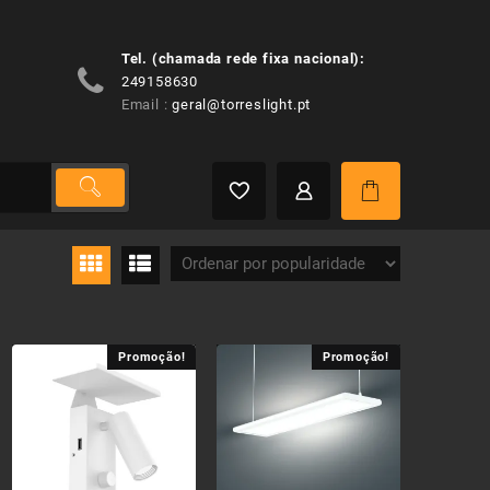
Tel. (chamada rede fixa nacional):
249158630
Email :
geral@torreslight.pt
Promoção!
Promoção!