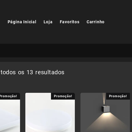
Página Inicial
Loja
Favoritos
Carrinho
Ordenado
todos os 13 resultados
por
popularidade
Promoção!
Promoção!
Promoção!