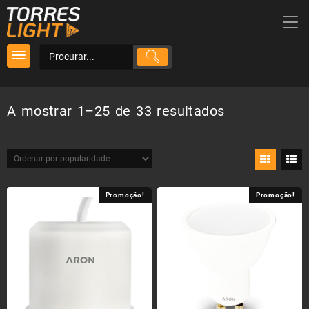
Skip
to
content
Ordenado
A mostrar 1–25 de 33 resultados
por
popularidade
Promoção!
Promoção!