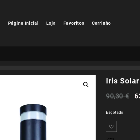
Página Inicial
Loja
Favoritos
Carrinho
Iris Sola
O
90,30
€
6
p
Esgotado
or
er