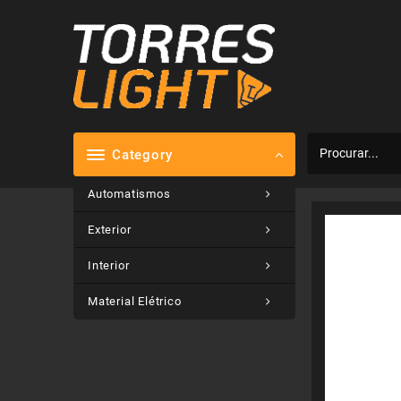
Skip
to
content
Category
Automatismos
Exterior
Interior
Material Elétrico