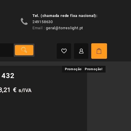
Tel. (chamada rede fixa nacional):
249158630
Email :
geral@torreslight.pt
Promoção!
Promoção!
r 432
O
3,21
€
s/IVA
reço
preço
iginal
atual
a:
é: