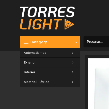
Skip
to
content
Category
Automatismos
Exterior
Interior
Material Elétrico