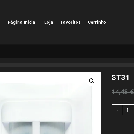
Página Inicial
Loja
Favoritos
Carrinho
ST31
14,48
€
Quant
-
de
ST31