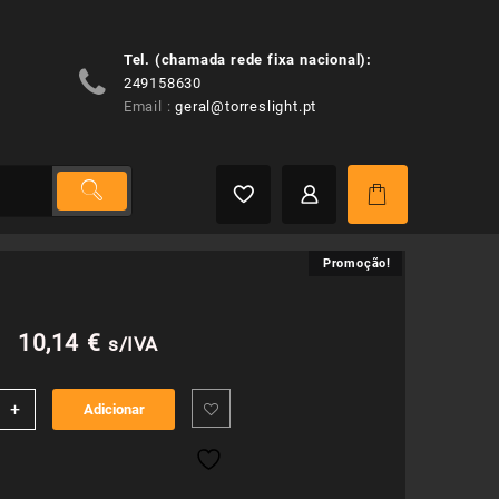
Tel. (chamada rede fixa nacional):
249158630
Email :
geral@torreslight.pt
Promoção!
Promoção!
O
O
10,14
€
s/IVA
preço
preço
idade
+
Adicionar
original
atual
era:
é: