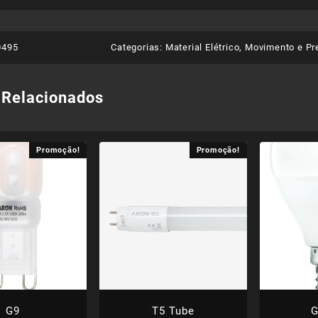
0495
Categorias:
Material Elétrico
,
Movimento e Pr
 Relacionados
Promoção!
Promoção!
G9
T5 Tube
G