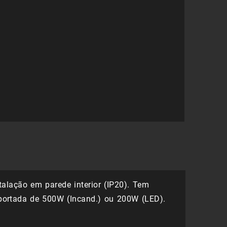
14,48 €.
10,14 €.
alação em parede interior (IP20). Tem
portada de 500W (Incand.) ou 200W (LED).