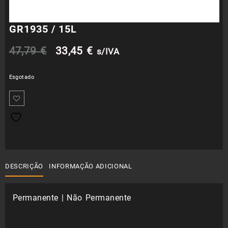
GR1935 / 15L
O
O
47,79
€
33,45
€
s/IVA
preço
preço
Esgotado
original
atual
era:
é:
47,79 €.
33,45 €.
DESCRIÇÃO
INFORMAÇÃO ADICIONAL
Permanente | Não Permanente