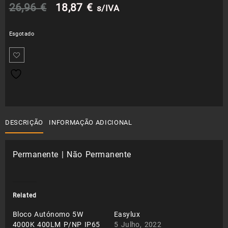
O
O
26,96
€
18,87
€
s/IVA
preço
preço
Esgotado
original
atual
era:
é:
26,96 €.
18,87 €.
DESCRIÇÃO
INFORMAÇÃO ADICIONAL
Permanente | Não Permanente
Related
Bloco Autónomo 5W
Easylux
4000K 400LM P/NP IP65
5 Julho, 2022