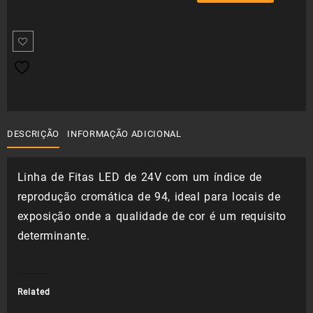
LED
era:
é:
9.6W/m
IP20
23,96 €.
16,77 €.
24V
5m
DESCRIÇÃO
INFORMAÇÃO ADICIONAL
Linha de Fitas LED de 24V com um índice de
reprodução cromática de 94, ideal para locais de
exposição onde a qualidade de cor é um requisito
determinante.
Related