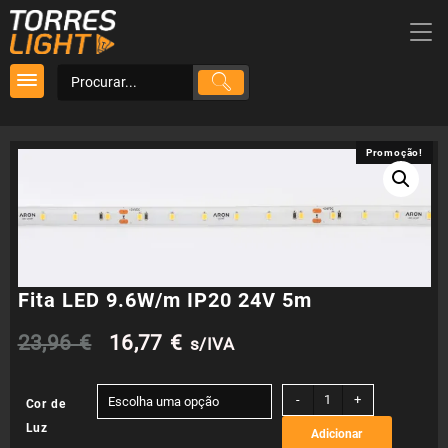
Skip
to
content
Promoção!
Promoção!
Fita LED 9.6W/m IP20 24V 5m
O
O
23,96
€
16,77
€
s/IVA
preço
preço
Quantidade
-
+
Cor de
de
original
atual
Luz
Adicionar
Fita