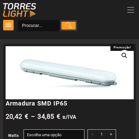
Skip
to
content
Promoção!
Promoção!
Armadura SMD IP65
Price
20,42
€
–
34,85
€
s/IVA
range:
Quantidade
-
+
Watts