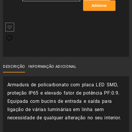
de
20,42 €
Adicionar
Armadura
SMD
through
IP65
34,85 €
DESCRIÇÃO
INFORMAÇÃO ADICIONAL
Armadura de policarbonato com placa LED SMD,
proteção IP65 e elevado fator de potência PF:0.9.
Equipada com bucins de entrada e saída para
ligação de várias luminárias em linha sem
necessidade de qualquer alteração no seu interior.