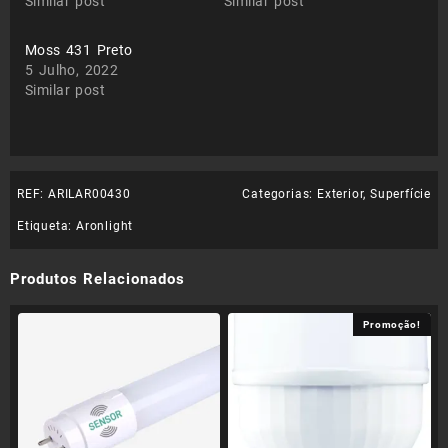
Similar post
Similar post
Moss 431 Preto
5 Julho, 2022
Similar post
REF:
ARILAR00430
Categorias:
Exterior
,
Superfície
Etiqueta:
Aronlight
Produtos Relacionados
Promoção!