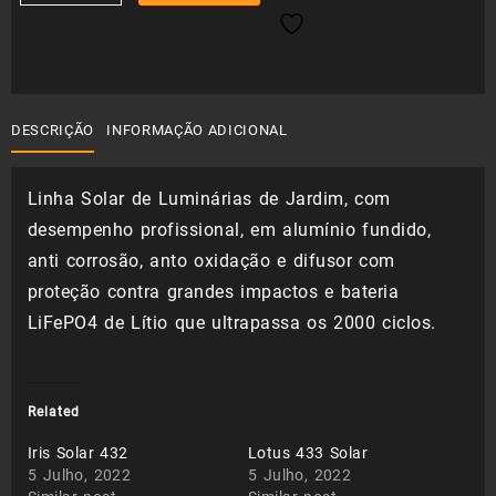
de
original
atual
Moss
Solar
era:
é:
430
195,00 €.
136,50 €.
DESCRIÇÃO
INFORMAÇÃO ADICIONAL
Linha Solar de Luminárias de Jardim, com
desempenho profissional, em alumínio fundido,
anti corrosão, anto oxidação e difusor com
proteção contra grandes impactos e bateria
LiFePO4 de Lítio que ultrapassa os 2000 ciclos.
Related
Iris Solar 432
Lotus 433 Solar
5 Julho, 2022
5 Julho, 2022