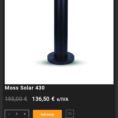
Moss Solar 430
O
O
195,00
€
136,50
€
s/IVA
preço
preço
Quantidade
-
+
Adicionar