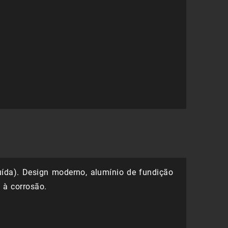
32,29 €.
22,60 €.
n
uída). Design moderno, alumínio de fundição
a à corrosão.