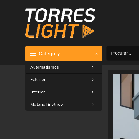
Skip
to
content
Category
Automatismos
Exterior
Interior
Material Elétrico