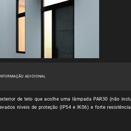
Teto
-
Aspe
INFORMAÇÃO ADICIONAL
exterior de teto que acolhe uma lâmpada PAR30 (não incl
levados níveis de proteção (IP54 e IK06) e forte resistênci