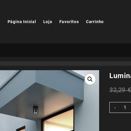
Página Inicial
Loja
Favoritos
Carrinho
Luminá
32,29
Quant
-
de
Lumin
Exteri
de