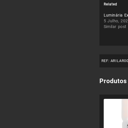
Related
Luminária Ex
5 Julho, 20
Similar post
REF:
ARILAR0
Produtos