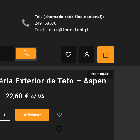
Tel. (chamada rede fixa nacional):
249158630
Email :
geral@torreslight.pt
Promoção!
Promoção!
ria Exterior de Teto – Aspen
O
O
€
22,60
€
s/IVA
preço
preço
idade
+
Adicionar
original
atual
ária
or
era:
é: