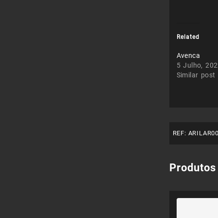
Related
Avenca
5 Julho, 20
Similar post
REF:
ARILAR0
Produtos