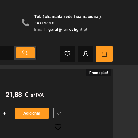
Tel. (chamada rede fixa nacional):
249158630
Email :
geral@torreslight.pt
Promoção!
Promoção!
O
O
€
21,88
€
s/IVA
preço
preço
idade
+
Adicionar
original
atual
era:
é: