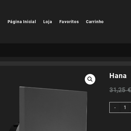
Página Inicial
Loja
Favoritos
Carrinho
Hana
31,25
Quant
-
de
Hana