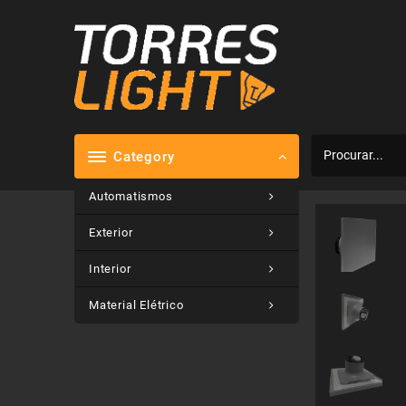
Skip
to
content
Category
Automatismos
Exterior
Interior
Material Elétrico