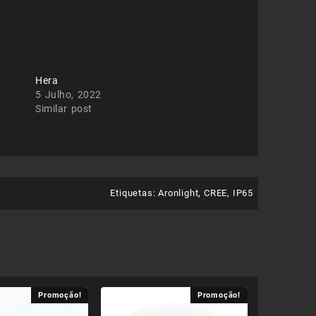
Hera
5 Julho, 2022
Similar post
Etiquetas:
Aronlight
,
CREE
,
IP65
Promoção!
Promoção!