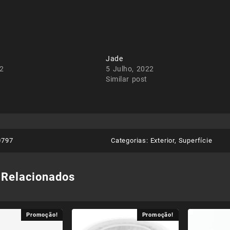
Jade
22
5 Julho, 2022
Similar post
0797
Categorias:
Exterior
,
Superfície
 Relacionados
Promoção!
Promoção!