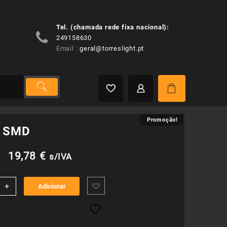
Tel. (chamada rede fixa nacional):
249158630
Email :
geral@torreslight.pt
Promoção!
Promoção!
e SMD
O
O
19,78
€
s/IVA
preço
preço
idade
+
Adicionar
original
atual
era:
é: