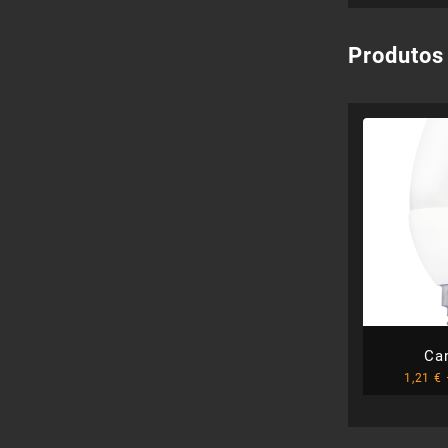
Produtos
Ca
1,21
€