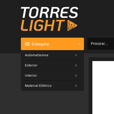
Skip
to
content
Category
Automatismos
Exterior
Interior
Material Elétrico