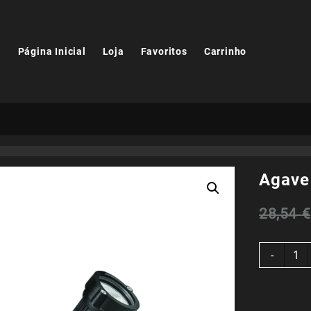
Página Inicial
Loja
Favoritos
Carrinho
Agav
28,54
€
Quant
-
de
Agave
SMD