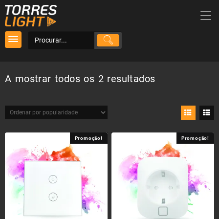
Skip
to
content
Ordenado
A mostrar todos os 2 resultados
por
popularidade
Promoção!
Promoção!