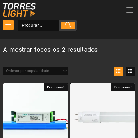
Skip
to
content
Ordenado
A mostrar todos os 2 resultados
por
popularidade
Promoção!
Promoção!