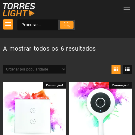
Skip
to
content
Ordenado
A mostrar todos os 6 resultados
por
popularidade
Promoção!
Promoção!