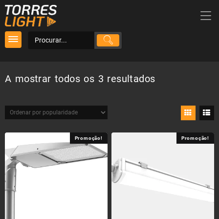
Skip
to
content
Ordenado
A mostrar todos os 3 resultados
por
popularidade
Promoção!
Promoção!