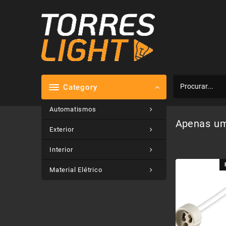
Skip
to
content
Category
Automatismos
Apenas um
Exterior
Interior
Material Elétrico