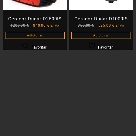
Gerador Ducar D2500IS
Gerador Ducar D1000IS
O
O
O
O
1200,00
€
840,00
€
750,00
€
525,00
€
s/IVA
s/IVA
preço
preço
preço
preço
Adicionar
Adicionar
original
atual
original
atual
era:
é:
era:
é:
Favoritar
Favoritar
1200,00 €.
840,00 €.
750,00 €.
525,00 €.