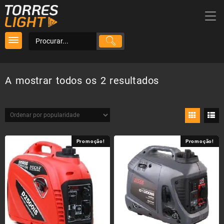
Skip
to
content
Ordenado
A mostrar todos os 2 resultados
por
popularidade
Promoção!
Promoção!