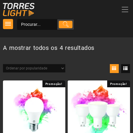
Skip
to
content
Ordenado
A mostrar todos os 4 resultados
por
popularidade
Promoção!
Promoção!