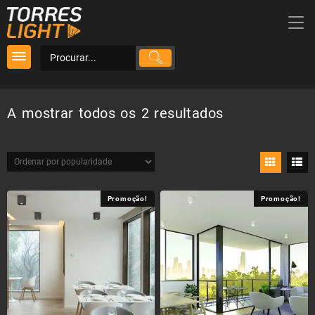
Skip
to
content
Ordenado
A mostrar todos os 2 resultados
por
popularidade
Promoção!
Promoção!