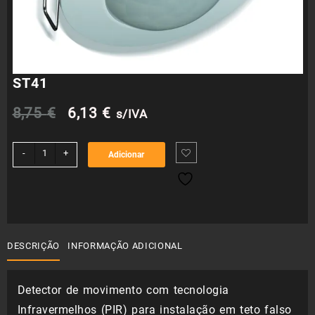
ST41
O
O
8,75
€
6,13
€
s/IVA
preço
preço
Quantidade
-
+
Adicionar
de
original
atual
ST41
era:
é:
8,75 €.
6,13 €.
DESCRIÇÃO
INFORMAÇÃO ADICIONAL
Detector de movimento com tecnologia
Infravermelhos (PIR) para instalação em teto falso