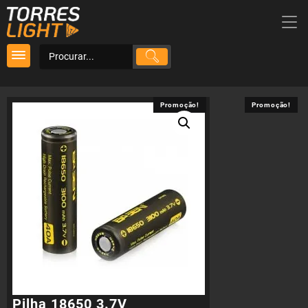
Skip
to
content
Promoção!
Promoção!
Pilha 18650 3.7V