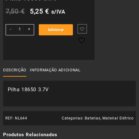
O
O
7,50
€
5,25
€
s/IVA
preço
preço
Quantidade
-
+
Adicionar
de
original
atual
Pilha
18650
era:
é:
3.7V
7,50 €.
5,25 €.
DESCRIÇÃO
INFORMAÇÃO ADICIONAL
Pilha 18650 3.7V
REF:
NL644
Categorias:
Baterias
,
Material Elétrico
Produtos Relacionados