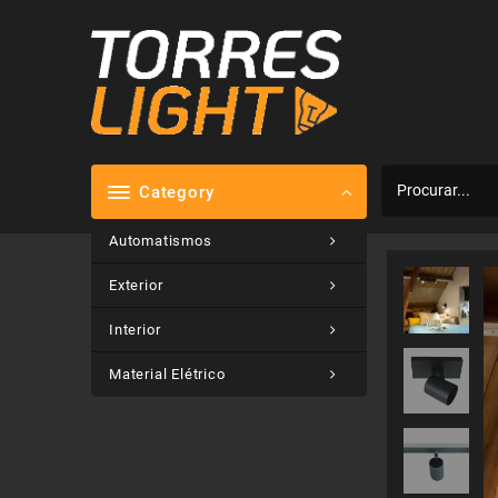
Skip
to
content
Category
Automatismos
Exterior
Interior
Material Elétrico