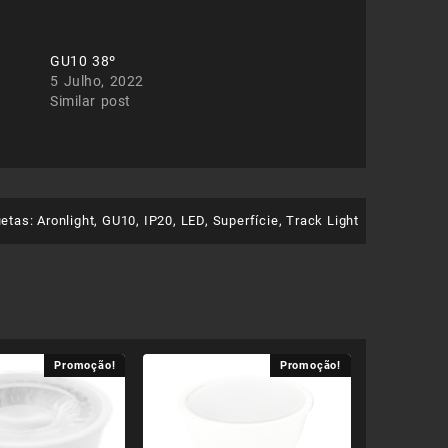
GU10 38º
5 Julho, 2022
Similar post
uetas:
Aronlight
,
GU10
,
IP20
,
LED
,
Superfície
,
Track Light
Promoção!
Promoção!