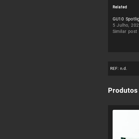
Related
GU10 Spotli
5 Julho, 20
Similar post
REF:
n.d.
Produtos