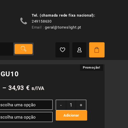
Tel. (chamada rede fixa nacional):
249158630
Email :
geral@torreslight.pt
Promoção!
Promoção!
 GU10
Price
€
–
34,93
€
s/IVA
range:
Quantidade
-
+
de
13,85 €
Natan
Adicionar
GU10
through