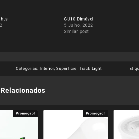
ghts
GU10 Dimável
22
5 Julho, 2022
Similar post
Categorias:
Interior
,
Superfície
,
Track Light
Etiq
 Relacionados
Promoção!
Promoção!