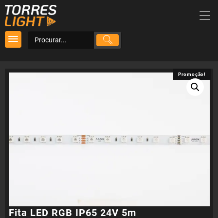
Skip
to
content
Promoção!
Promoção!
Fita LED RGB IP65 24V 5m