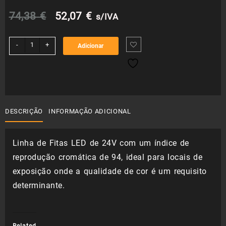
O
O
74,38
€
52,07
€
s/IVA
preço
preço
Quantidade
-
+
Adicionar
de
original
atual
Fita
LED
era:
é:
RGB
IP65
74,38 €.
52,07 €.
24V
DESCRIÇÃO
INFORMAÇÃO ADICIONAL
5m
Linha de Fitas LED de 24V com um índice de
reprodução cromática de 94, ideal para locais de
exposição onde a qualidade de cor é um requisito
determinante.