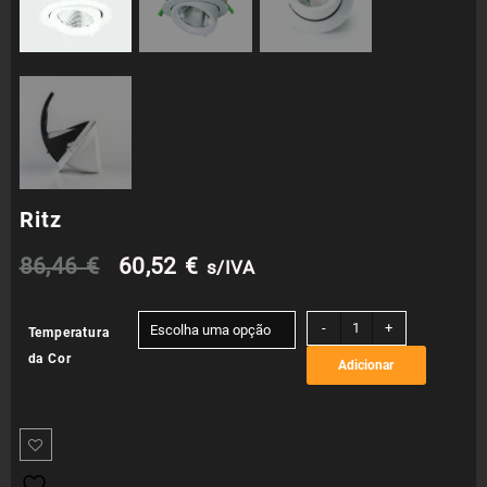
Ritz
O
O
86,46
€
60,52
€
s/IVA
preço
preço
Quantidade
-
+
Temperatura
de
original
atual
da Cor
Adicionar
Ritz
era:
é:
86,46 €.
60,52 €.