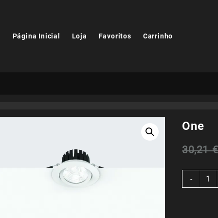
Página Inicial
Loja
Favoritos
Carrinho
One
30,21
Quant
-
de
One