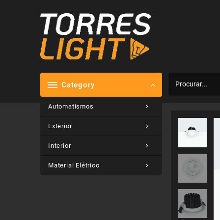
Skip
to
content
Category
Automatismos
Exterior
Interior
Material Elétrico