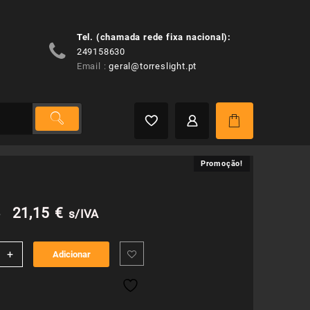
Tel. (chamada rede fixa nacional):
249158630
Email :
geral@torreslight.pt
Promoção!
Promoção!
O
O
€
21,15
€
s/IVA
preço
preço
idade
+
Adicionar
original
atual
era:
é: