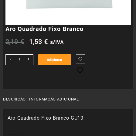
Aro Quadrado Fixo Branco
O
O
2,19
€
1,53
€
s/IVA
preço
preço
Quantidade
-
+
Adicionar
de
original
atual
Aro
Quadrado
era:
é:
Fixo
Branco
2,19 €.
1,53 €.
DESCRIÇÃO
INFORMAÇÃO ADICIONAL
Aro Quadrado Fixo Branco GU10