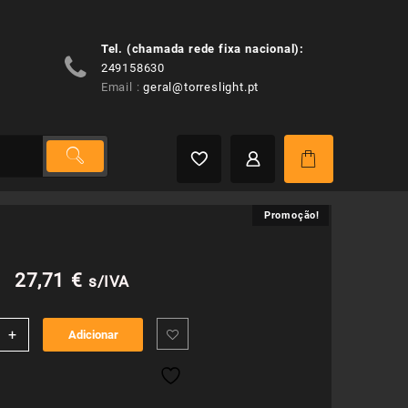
Tel. (chamada rede fixa nacional):
249158630
Email :
geral@torreslight.pt
Promoção!
Promoção!
O
O
27,71
€
s/IVA
preço
preço
idade
+
Adicionar
original
atual
era:
é: