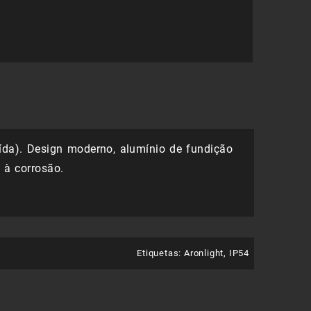
39,58 €.
27,71 €.
ída). Design moderno, alumínio de fundição
a à corrosão.
Etiquetas:
Aronlight
,
IP54