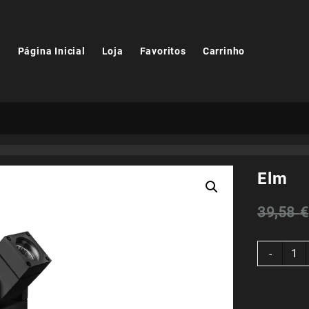
Página Inicial
Loja
Favoritos
Carrinho
Elm
39,58
€
Quant
-
de
Elm