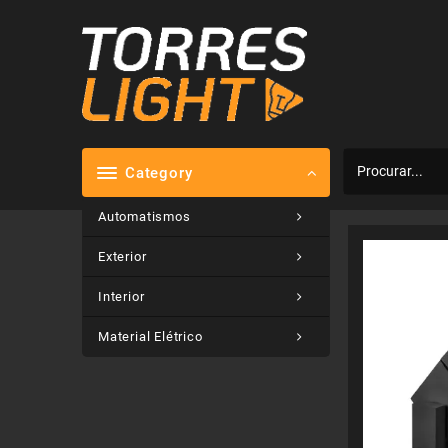
Skip
to
content
Category
Automatismos
Exterior
Interior
Material Elétrico