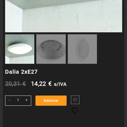
Dalia 2xE27
O
O
20,31
€
14,22
€
s/IVA
preço
preço
Quantidade
-
+
Adicionar
de
original
atual
Dalia
2xE27
era:
é: