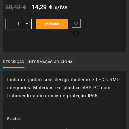
O
O
20,42
€
14,29
€
s/IVA
preço
preço
Quantidade
-
+
Adicionar
de
original
atual
Avenca
era:
é:
20,42 €.
14,29 €.
DESCRIÇÃO
INFORMAÇÃO ADICIONAL
Linha de jardim com design moderno e LED’s SMD
integrados. Materiais em plástico ABS PC com
tratamento anticorrosivo e proteção IP65.
Related