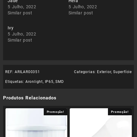
Jade
Hera
5 Julho, 2022
5 Julho, 2022
Similar post
Similar post
Ivy
5 Julho, 2022
Similar post
REF:
ARILAR00351
Categorias:
Exterior
,
Superfície
Etiquetas:
Aronlight
,
IP65
,
SMD
Produtos Relacionados
Promoção!
Promoção!